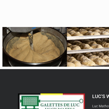
LUC’S 
Luc Mathot