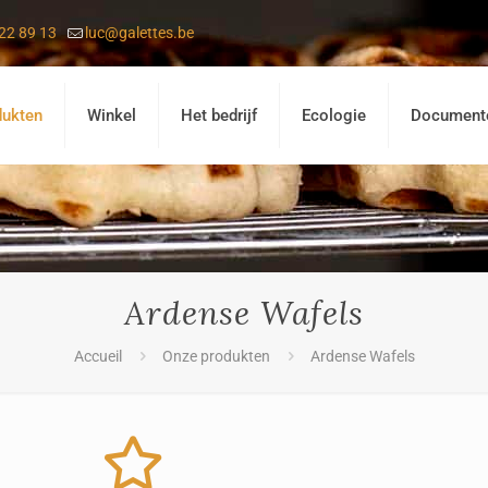
22 89 13
luc@galettes.be
dukten
Winkel
Het bedrijf
Ecologie
Document
Ardense Wafels
Accueil
Onze produkten
Ardense Wafels