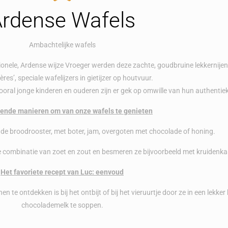
rdense Wafels
Ambachtelijke wafels
onele, Ardense wijze Vroeger werden deze zachte, goudbruine lekkernijen
ières’, speciale wafelijzers in gietijzer op houtvuur.
vooral jonge kinderen en ouderen zijn er gek op omwille van hun authenti
lende manieren om van onze wafels te genieten
de broodrooster, met boter, jam, overgoten met chocolade of honing.
 de combinatie van zoet en zout en besmeren ze bijvoorbeeld met kruidenka
Het favoriete recept van Luc: eenvoud
te ontdekken is bij het ontbijt of bij het vieruurtje door ze in een lekke
chocolademelk te soppen.